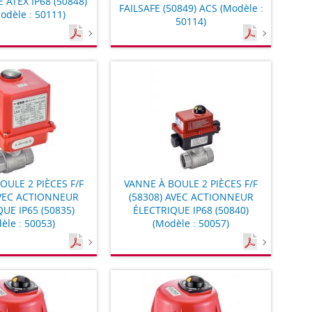
 ATEX IP68 (50848)
FAILSAFE (50849) ACS (Modèle :
odèle : 50111)
50114)
OULE 2 PIÈCES F/F
VANNE À BOULE 2 PIÈCES F/F
AVEC ACTIONNEUR
(58308) AVEC ACTIONNEUR
UE IP65 (50835)
ÉLECTRIQUE IP68 (50840)
èle : 50053)
(Modèle : 50057)