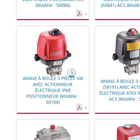
(Modèle : 50086)
(50841) ACS (Modèl
VANNE À BOULE 3 PIÈCES SW
VANNE À BOULE 3 
AVEC ACTIONNEUR
(58191) AVEC AC
ÉLECTRIQUE IP68
ÉLECTRIQUE ATEX I
POSITIONNEUR (Modèle :
ACS (Modèle : 
50104)