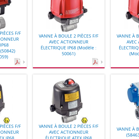
PIÈCES F/F
VANNE À BOULE 2 PIÈCES F/F
VANNE À B
TIONNEUR
AVEC ACTIONNEUR
AVEC
IP68
ÉLECTRIQUE IP68 (Modèle :
ÉLECTRIQ
(50842)
50061)
(Mod
059)
PIÈCES F/F
VANNE À BOULE 2 PIÈCES F/F
VANNE À B
TIONNEUR
AVEC ACTIONNEUR
(5846
EX IP68
ÉLECTRIQUE ATEX IP68