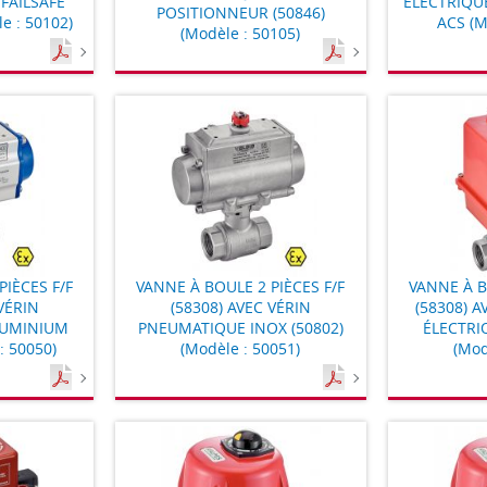
 FAILSAFE
ÉLECTRIQUE
POSITIONNEUR (50846)
e : 50102)
ACS (M
(Modèle : 50105)
PIÈCES F/F
VANNE À BOULE 2 PIÈCES F/F
VANNE À B
VÉRIN
(58308) AVEC VÉRIN
(58308) 
LUMINIUM
PNEUMATIQUE INOX (50802)
ÉLECTRIQ
: 50050)
(Modèle : 50051)
(Mod