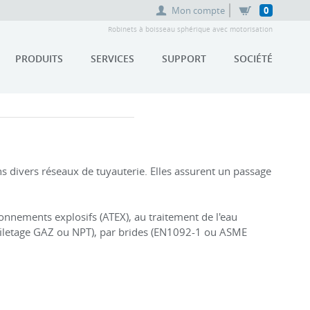
Mon compte
0
Robinets à boisseau sphérique avec motorisation
PRODUITS
SERVICES
SUPPORT
SOCIÉTÉ
ans divers réseaux de tuyauterie. Elles assurent un passage
nnements explosifs (ATEX), au traitement de l'eau
 (filetage GAZ ou NPT), par brides (EN1092-1 ou ASME