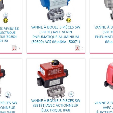
VANNE À BOULE 3 PIÈCES SW
VANNE À B
S F/F (58183)
(58191) AVEC VÉRIN
(5819
LECTRIQUE
PNEUMATIQUE ALUMINIUM
PNEUMATI
EUR (50850)
50115)
(50800) ACS (Modèle : 50071)
(Mod
VANNE À BOULE 3 PIÈCES SW
PIÈCES SW
VANNE À B
(58191) AVEC ACTIONNEUR
TIONNEUR
AVEC
ÉLECTRIQUE IP68
 FAILSAFE
ÉLECTRIQU