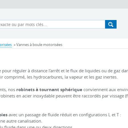
orisées
» Vannes à boule motorisées
e pour réguler à distance l'arrêt et le flux de liquides ou de gaz d
l'air comprimé, les hydrocarbures, la vapeur et les gaz inertes.
ents, nos
robinets à tournant sphérique
conviennent aux enviro
s robinets en acier inoxydable peuvent être raccordés par vissage
oies
avec un passage de fluide réduit en configurations L et T :
une autre canalisation.
du fluide dans une ou deux directions.