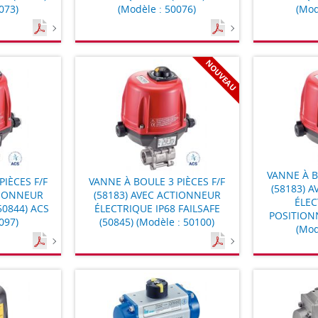
073)
(Modèle : 50076)
(Mod
NOUVEAU
VANNE À B
PIÈCES F/F
VANNE À BOULE 3 PIÈCES F/F
(58183) 
TIONNEUR
(58183) AVEC ACTIONNEUR
ÉLEC
50844) ACS
ÉLECTRIQUE IP68 FAILSAFE
POSITION
097)
(50845) (Modèle : 50100)
(Mod