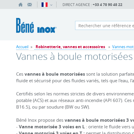
DIRECT AGENCE :
+33 4 78 90 48 22
Accueil
»
Robinetterie, vannes et accessoires
»
Vannes mot
Vannes à boule motorisées
Ces
vannes à boule motorisées
sont la solution parfait
fluide et sécurisé pour des fluides variés, tels que l'eau, 
Certifiés selon les normes strictes de divers environnem
potable (ACS) et aux réseaux anti-incendie (API 607). Ce
B16.5), ou par soudure (BW ou SW).
Béné Inox propose des
vannes à boule motorisées 3 v
-
Vanne motorisée 3 voies en L
: oriente le fluide vers 
-
Vanne motorisé 3 voies en T :
permet la distribution 