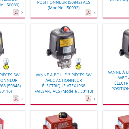
POSITIONNEUR (50842) ACS
e : 50089)
(Modèle : 50092)
VANNE À B
PIÈCES SW
VANNE À BOULE 3 PIÈCES SW
AVEC
TIONNEUR
AVEC ACTIONNEUR
ÉLECTR
P68 (50848)
ÉLECTRIQUE ATEX IP68
POSITIO
50110)
FAILSAFE ACS (Modèle : 50113)