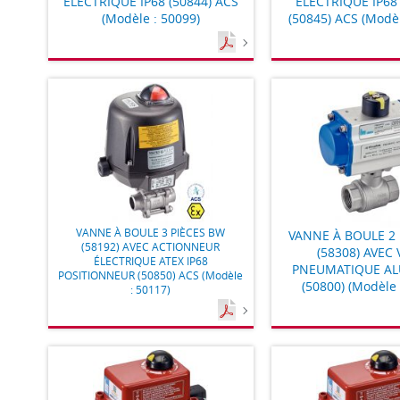
ÉLECTRIQUE IP68 (50844) ACS
ÉLECTRIQUE IP68
(Modèle : 50099)
(50845) ACS (Modèl
VANNE À BOULE 3 PIÈCES BW
VANNE À BOULE 2 
(58192) AVEC ACTIONNEUR
(58308) AVEC 
ÉLECTRIQUE ATEX IP68
PNEUMATIQUE A
POSITIONNEUR (50850) ACS (Modèle
(50800) (Modèle 
: 50117)