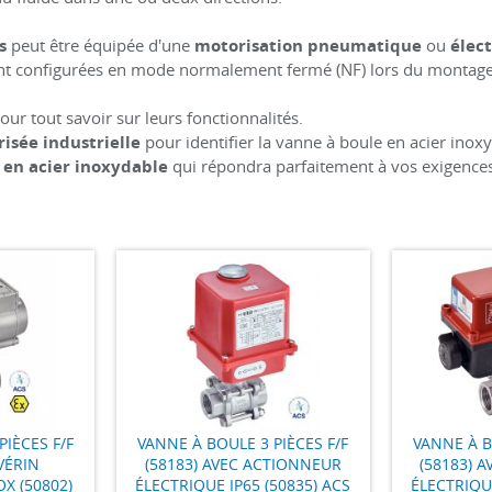
s
peut être équipée d'une
motorisation pneumatique
ou
élec
t configurées en mode normalement fermé (NF) lors du montage
our tout savoir sur leurs fonctionnalités.
isée industrielle
pour identifier la vanne à boule en acier inox
 en acier inoxydable
qui répondra parfaitement à vos exigences
PIÈCES F/F
VANNE À BOULE 3 PIÈCES F/F
VANNE À B
VÉRIN
(58183) AVEC ACTIONNEUR
(58183) 
X (50802)
ÉLECTRIQUE IP65 (50835) ACS
ÉLECTRIQUE