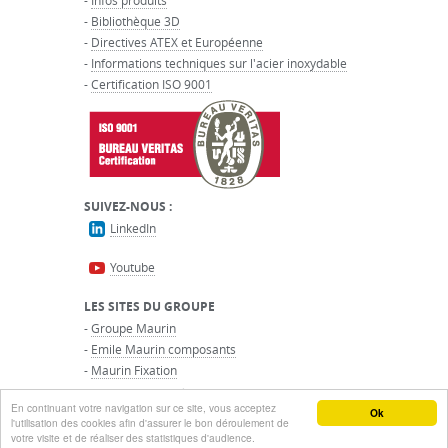
-
Infos produits
-
Bibliothèque 3D
-
Directives ATEX et Européenne
-
Informations techniques sur l'acier inoxydable
-
Certification ISO 9001
SUIVEZ-NOUS :
LinkedIn
Youtube
LES SITES DU GROUPE
-
Groupe Maurin
-
Emile Maurin composants
-
Maurin Fixation
-
Transmission Mécanique
En continuant votre navigation sur ce site, vous acceptez
© GROUPE MAURIN - Tous droits réservés
Ok
l'utilisation des cookies afin d'assurer le bon déroulement de
votre visite et de réaliser des statistiques d'audience.