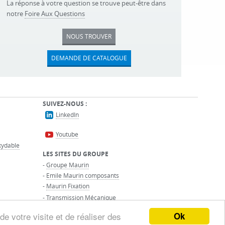
La réponse à votre question se trouve peut-être dans
notre
Foire Aux Questions
NOUS TROUVER
DEMANDE DE CATALOGUE
SUIVEZ-NOUS :
LinkedIn
Youtube
oxydable
LES SITES DU GROUPE
-
Groupe Maurin
-
Emile Maurin composants
-
Maurin Fixation
-
Transmission Mécanique
Ok
de votre visite et de réaliser des