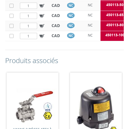
450113-50B
CAD
NC
NC
450113-65B
CAD
NC
NC
450113-80B
CAD
NC
NC
450113-100B
CAD
NC
NC
Produits associés