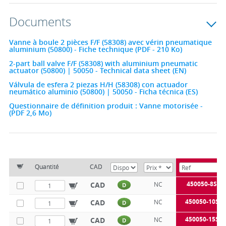
Documents
Vanne à boule 2 pièces F/F (58308) avec vérin pneumatique
aluminium (50800) - Fiche technique (PDF - 210 Ko)
2-part ball valve F/F (58308) with aluminium pneumatic
actuator (50800) | 50050 - Technical data sheet (EN)
Válvula de esfera 2 piezas H/H (58308) con actuador
neumático aluminio (50800) | 50050 - Ficha técnica (ES)
Questionnaire de définition produit : Vanne motorisée -
(PDF 2,6 Mo)
Quantité
CAD
450050-8SE
CAD
NC
D
450050-10SE
CAD
NC
D
450050-15SE
CAD
NC
D