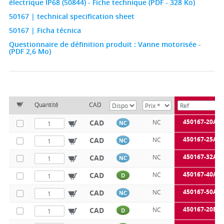
électrique IP68 (50844) - Fiche technique (PDF - 328 Ko)
50167 | technical specification sheet
50167 | Ficha técnica
Questionnaire de définition produit : Vanne motorisée -
(PDF 2,6 Mo)
Quantité
CAD
450167-20A
CAD
NC
NC
450167-25A
CAD
NC
NC
450167-32A
CAD
NC
NC
450167-40A
CAD
NC
D
450167-50A
CAD
NC
NC
450167-20B
CAD
NC
D