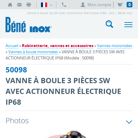
Mon compte
0
Vanne à boule 3p SW avec actionneur électrique IP68 - ACS | Béné Inox
Accueil
»
Robinetterie, vannes et accessoires
»
Vannes motorisées
»
Vannes à boule motorisées
» VANNE À BOULE 3 PIÈCES SW AVEC
ACTIONNEUR ÉLECTRIQUE IP68 (Modèle : 50098)
50098
VANNE À BOULE 3 PIÈCES SW
AVEC ACTIONNEUR ÉLECTRIQUE
IP68
Photos