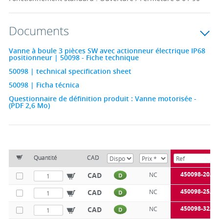
Documents
Vanne à boule 3 pièces SW avec actionneur électrique IP68
positionneur | 50098 - Fiche technique
50098 | technical specification sheet
50098 | Ficha técnica
Questionnaire de définition produit : Vanne motorisée -
(PDF 2,6 Mo)
Quantité
CAD
450098-20A
CAD
NC
D
450098-25A
CAD
NC
D
450098-32A
CAD
NC
D