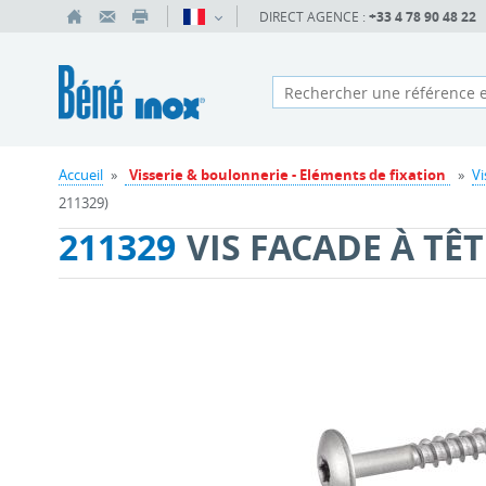
DIRECT AGENCE :
+33 4 78 90 48 22
Accueil
»
Visserie & boulonnerie - Eléments de fixation
»
Vi
211329)
211329
VIS FACADE À TÊT