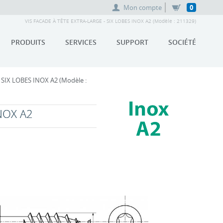
Mon compte
0
VIS FACADE À TÊTE EXTRA-LARGE - SIX LOBES INOX A2 (Modèle : 211329)
PRODUITS
SERVICES
SUPPORT
SOCIÉTÉ
 SIX LOBES INOX A2 (Modèle :
NOX A2