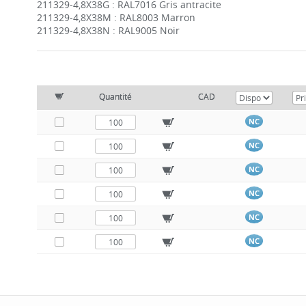
211329-4,8X38G : RAL7016 Gris antracite
211329-4,8X38M : RAL8003 Marron
211329-4,8X38N : RAL9005 Noir
Quantité
CAD
NC
NC
NC
NC
NC
NC