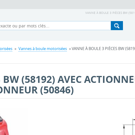
VANNE À BOULE 3 PIÈCES BW (581
orisées
»
Vannes à boule motorisées
» VANNE À BOULE 3 PIÈCES BW (581
S BW (58192) AVEC ACTIONN
ONNEUR (50846)