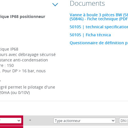
Documents
Vanne à boule 3 pièces BW (58
rique IP68 positionneur
(50846) - Fiche technique (PDF
50105 | technical specificatio
50105 | Ficha técnica
Questionnaire de définition p
tique IP68
ours avec débrayage sécurisé
istance anti-condensation
e : 150
 Pour DP > 16 bar, nous
°
gré permet le pilotage d'une
-20mA (ou 0/10V)
+