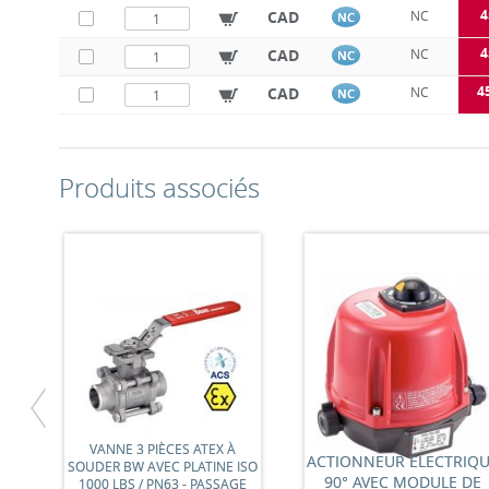
4
CAD
NC
NC
4
CAD
NC
NC
4
CAD
NC
NC
Produits associés
VANNE 3 PIÈCES ATEX À
ACTIONNEUR ÉLECTRIQ
SOUDER BW AVEC PLATINE ISO
90° AVEC MODULE DE
1000 LBS / PN63 - PASSAGE