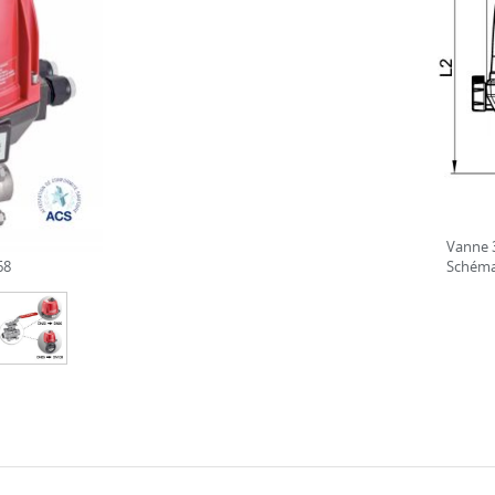
Vanne 3
68
Schém