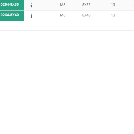
10264-8X35
M8
8X35
13
10264-8X40
M8
8X40
13