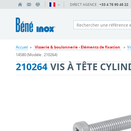
DIRECT AGENCE :
+33 4 78 90 48 22
Accueil
»
Visserie & boulonnerie - Eléments de fixation
»
Vi
14580 (Modèle : 210264)
210264
VIS À TÊTE CYLI