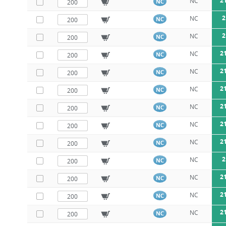
2
NC
NC
2
NC
NC
2
NC
NC
2
NC
NC
2
NC
NC
2
NC
NC
2
NC
NC
2
NC
NC
2
NC
NC
2
NC
NC
2
NC
NC
2
NC
NC
2
NC
NC