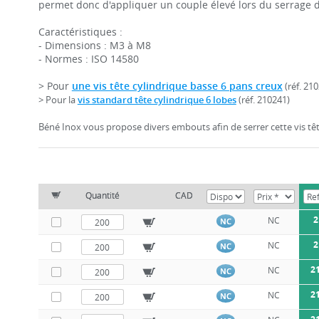
permet donc d'appliquer un couple élevé lors du serrage de
Caractéristiques :
- Dimensions : M3 à M8
- Normes : ISO 14580
> Pour
une vis tête cylindrique basse 6 pans creux
(réf. 21
> Pour la
vis standard tête cylindrique 6 lobes
(réf. 210241)
Béné Inox vous propose divers embouts afin de serrer cette vis tête
Quantité
CAD
2
NC
NC
2
NC
NC
2
NC
NC
2
NC
NC