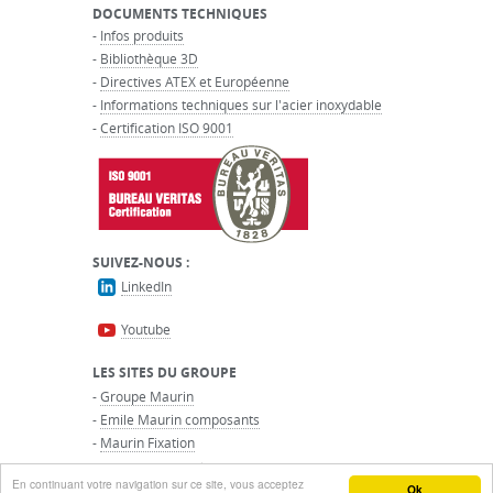
DOCUMENTS TECHNIQUES
-
Infos produits
-
Bibliothèque 3D
-
Directives ATEX et Européenne
-
Informations techniques sur l'acier inoxydable
-
Certification ISO 9001
SUIVEZ-NOUS :
LinkedIn
Youtube
LES SITES DU GROUPE
-
Groupe Maurin
-
Emile Maurin composants
-
Maurin Fixation
-
Transmission Mécanique
En continuant votre navigation sur ce site, vous acceptez
© GROUPE MAURIN - Tous droits réservés
Ok