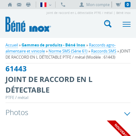
Mon compte
0
Joint de raccord en L détectable PTFE / métal | Béné Inox
Accueil
»
Gammes de produits - Béné Inox
»
Raccords agro-
alimentaire et vinicole
»
Norme SMS (Série 61)
»
Raccords SMS
» JOINT
DE RACCORD EN L DÉTECTABLE PTFE / métal (Modèle : 61443)
61443
JOINT DE RACCORD EN L
DÉTECTABLE
PTFE / métal
Photos
NOUVEAU