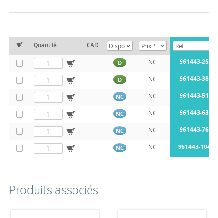
Quantité
CAD
961443-25
NC
D
961443-38
NC
D
961443-51
NC
NC
961443-63
NC
NC
961443-76
NC
NC
961443-104
NC
NC
Produits associés