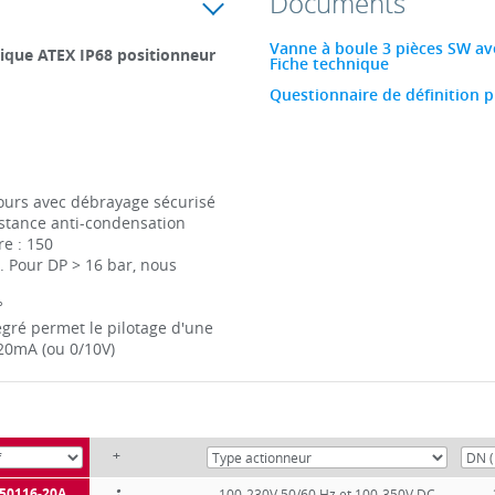
Documents
Vanne à boule 3 pièces SW ave
rique ATEX IP68 positionneur
Fiche technique
Questionnaire de définition p
ours avec débrayage sécurisé
istance anti-condensation
e : 150
 Pour DP > 16 bar, nous
°
gré permet le pilotage d'une
-20mA (ou 0/10V)
+
50116-20A
100-230V 50/60 Hz et 100-350V DC