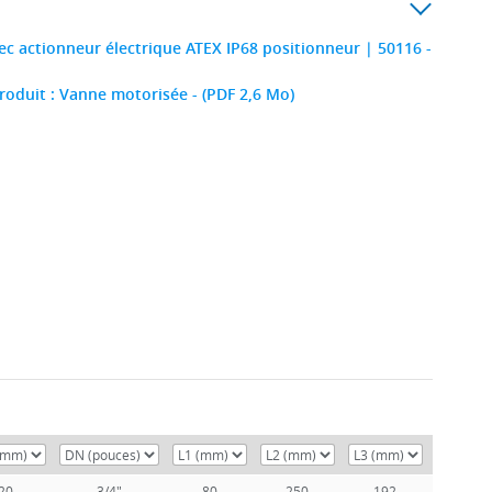
c actionneur électrique ATEX IP68 positionneur | 50116 -
roduit : Vanne motorisée - (PDF 2,6 Mo)
20
3/4"
80
250
192
170