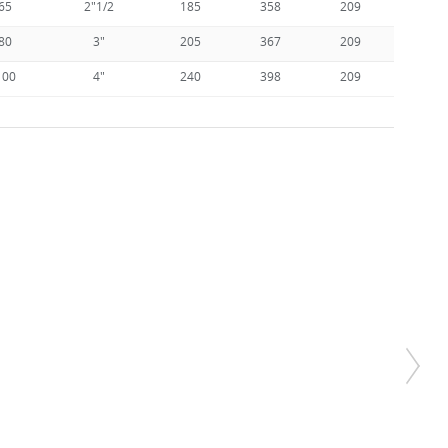
65
2"1/2
185
358
209
170
80
3"
205
367
209
170
100
4"
240
398
209
170