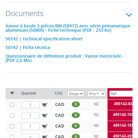
Documents
Vanne à boule 3 pièces BW (58472) avec vérin pneumatique
aluminium (50800) - Fiche technique (PDF - 233 Ko)
50142 | technical specification sheet
50142 | Ficha técnica
Questionnaire de définition produit : Vanne motorisée -
(PDF 2,6 Mo)
Quantité
CAD
450142-8SE
CAD
NC
D
450142-10SE
CAD
NC
D
450142-15SE
CAD
NC
D
450142-20SE
CAD
NC
D