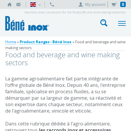
My account
0
Stainless steel connectors for the foodstuffs and wine-making industries
Home
»
Product Ranges - Béné Inox
» Food and beverage and wine
making sectors
Food and beverage and wine making
sectors
La gamme agroalimentaire fait partie intégrante de
l'offre globale de Béné Inox. Depuis 40 ans, l'entreprise
familiale, spécialise en process fluides, a su se
démarquer par sa largeur de gamme, sa réactivité et
son expertise dans chaque secteur, notamment ceux
de l'agroalimentaire, vinicole et viticole.
Dans cette rubrique dédiée à l'agro-alimentaire,
retrouvez tous
les raccords inox et accessoires