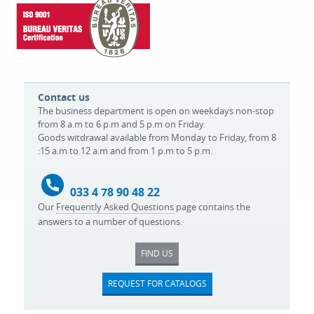
Contact us
The business department is open on weekdays non-stop
from 8 a.m to 6 p.m and 5 p.m on Friday.
Goods witdrawal available from Monday to Friday, from 8
:15 a.m to 12 a.m and from 1 p.m to 5 p.m.
033 4 78 90 48 22
Our
Frequently Asked Questions
page contains the
answers to a number of questions.
FIND US
REQUEST FOR CATALOGS