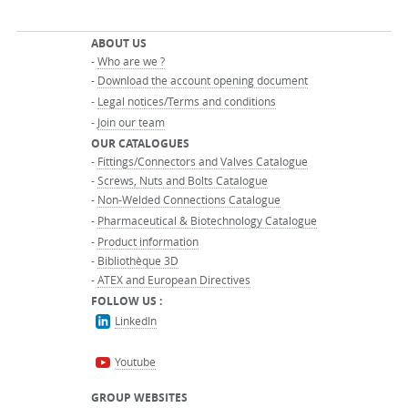
ABOUT US
-
Who are we ?
-
Download the account opening document
-
Legal notices/Terms and conditions
-
Join our team
OUR CATALOGUES
-
Fittings/Connectors and Valves Catalogue
-
Screws, Nuts and Bolts Catalogue
-
Non-Welded Connections Catalogue
-
Pharmaceutical & Biotechnology Catalogue
-
Product information
-
Bibliothèque 3D
-
ATEX and European Directives
FOLLOW US :
LinkedIn
Youtube
GROUP WEBSITES