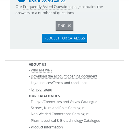
033 4 78 90 48 22
Our
Frequently Asked Questions
page contains the
answers to a number of questions.
FIND US
REQUEST FOR CATALOGS
ABOUT US
-
Who are we ?
-
Download the account opening document
-
Legal notices/Terms and conditions
-
Join our team
OUR CATALOGUES
-
Fittings/Connectors and Valves Catalogue
-
Screws, Nuts and Bolts Catalogue
-
Non-Welded Connections Catalogue
-
Pharmaceutical & Biotechnology Catalogue
-
Product information