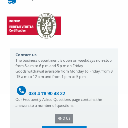
Contact us
The business department is open on weekdays non-stop
from 8 a.m to 6 p.m and 5 p.m on Friday.
Goods witdrawal available from Monday to Friday, from 8
:15 a.m to 12 a.m and from 1 p.m to 5 p.m.
033 4 78 90 48 22
Our
Frequently Asked Questions
page contains the
answers to a number of questions.
FIND US