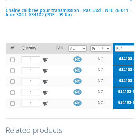
Chaîne calibrée pour transmission - Pas=3xd - NFE 26-011 -
Inox 304 L 634102 (PDF - 99 Ko)
Quantity
CAD
634103-5
NC
NC
634103-6
NC
NC
634103-8
NC
NC
634103-10
NC
NC
634103-16
NC
NC
Related products