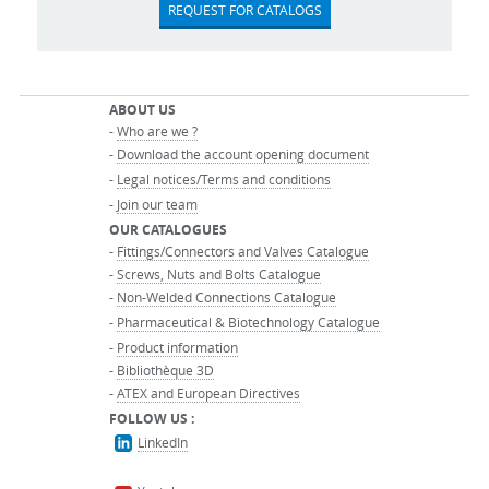
REQUEST FOR CATALOGS
ABOUT US
-
Who are we ?
-
Download the account opening document
-
Legal notices/Terms and conditions
-
Join our team
OUR CATALOGUES
-
Fittings/Connectors and Valves Catalogue
-
Screws, Nuts and Bolts Catalogue
-
Non-Welded Connections Catalogue
-
Pharmaceutical & Biotechnology Catalogue
-
Product information
-
Bibliothèque 3D
-
ATEX and European Directives
FOLLOW US :
LinkedIn