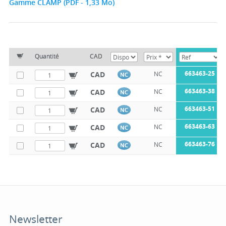
Gamme CLAMP (PDF - 1,33 Mo)
Quantité
CAD
663463-25
CAD
NC
NC
663463-38
CAD
NC
NC
663463-51
CAD
NC
NC
663463-63
CAD
NC
NC
663463-76
CAD
NC
NC
Newsletter