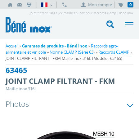
Mon compte
0
Joint filtrant FPM avec maille en inox pour raccords clamp |Béné Inox
Accueil
»
Gammes de produits - Béné Inox
»
Raccords agro-
alimentaire et vinicole
»
Norme CLAMP (Série 63)
»
Raccords CLAMP
»
JOINT CLAMP FILTRANT - FKM Maille inox 316L (Modèle : 63465)
63465
JOINT CLAMP FILTRANT - FKM
Maille inox 316L
Photos