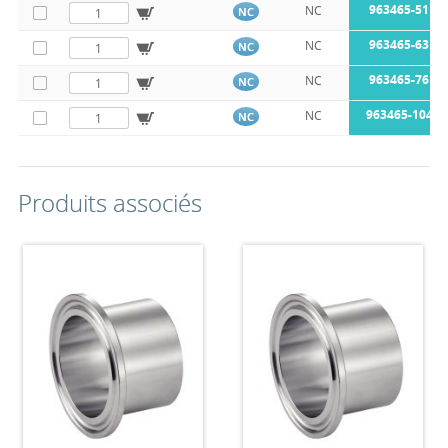
963465-51M1
NC
NC
963465-63M1
NC
NC
963465-76M1
NC
NC
963465-104M
NC
NC
Produits associés