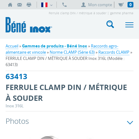
Mon compte
0
Ferrule clamp DIN / métrique à souder | gamme pharma
Accueil
»
Gammes de produits - Béné Inox
»
Raccords agro-
alimentaire et vinicole
»
Norme CLAMP (Série 63)
»
Raccords CLAMP
»
FERRULE CLAMP DIN / MÉTRIQUE À SOUDER Inox 316L (Modèle :
63413)
63413
FERRULE CLAMP DIN / MÉTRIQUE
À SOUDER
Inox 316L
Photos