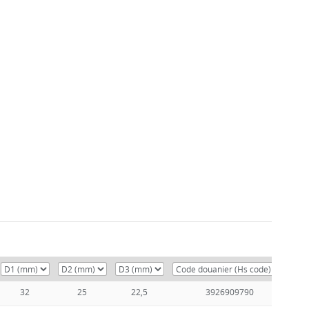
32
25
22,5
3926909790