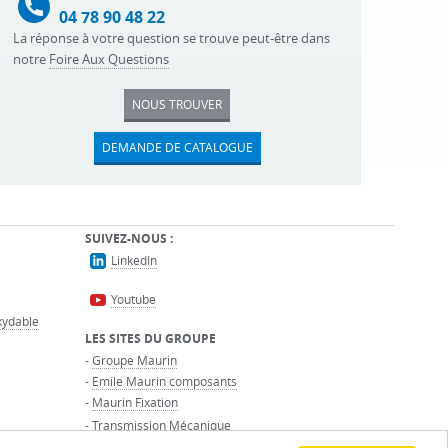
04 78 90 48 22
La réponse à votre question se trouve peut-être dans
notre
Foire Aux Questions
NOUS TROUVER
DEMANDE DE CATALOGUE
SUIVEZ-NOUS :
LinkedIn
Youtube
oxydable
LES SITES DU GROUPE
-
Groupe Maurin
-
Emile Maurin composants
-
Maurin Fixation
-
Transmission Mécanique