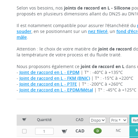
Selon vos besoins, nos
joints de raccord en L - Silicone
po
proposés en plusieurs dimensions allant du DN25 au DN1
Il est notamment compatible pour assurer l'étanchéité du
souder
, en se positionnant sur un
nez fileté
, un
fond d'éc
mâle
.
Attention : le choix de votre matière de
joint de raccord
doi
la température de votre process et du fluide traité.
Nous proposons également ce
joint de raccord en L
dans d
-
Joint de raccord en L - EPDM
| T° : -40°C à +135°C
-
Joint de raccord en L - FKM (BNIC)
| T° : -15°C à +220°C
-
Joint de raccord en L - PTFE
| T° : -200°C à +260°C
-
Joint de raccord en L - EPDM/Métal
| T° : -45°C à +125°C
Quantité
CAD
9
CAD
NC
D