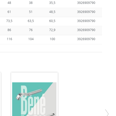
48
38
35,5
3926909790
61
51
48,5
3926909790
73,5
63,5
60,5
3926909790
86
76
72,9
3926909790
116
104
100
3926909790