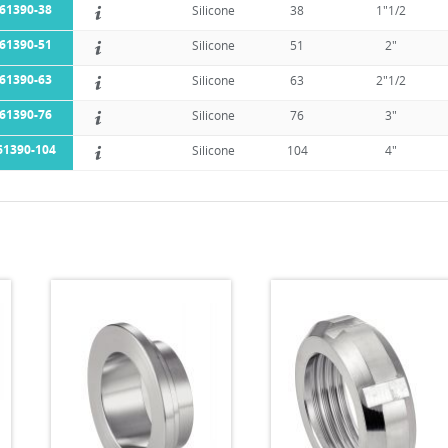
61390-38
Silicone
38
1"1/2
61390-51
Silicone
51
2"
61390-63
Silicone
63
2"1/2
61390-76
Silicone
76
3"
61390-104
Silicone
104
4"