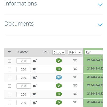
Informations
Documents
Quantité
CAD
212442-4,2X1
NC
D
212442-4,2X1
NC
D
212442-4,2X2
NC
NC
212442-4,2X3
NC
D
212442-4,8X1
NC
D
212442-4,8X2
NC
D