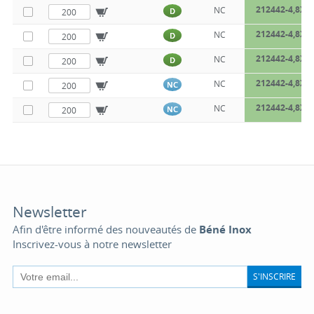
212442-4,8X3
NC
D
212442-4,8X3
NC
D
212442-4,8X5
NC
D
212442-4,8X6
NC
NC
212442-4,8X7
NC
NC
Newsletter
Afin d'être informé des nouveautés de
Béné Inox
Inscrivez-vous à notre newsletter
S'INSCRIRE