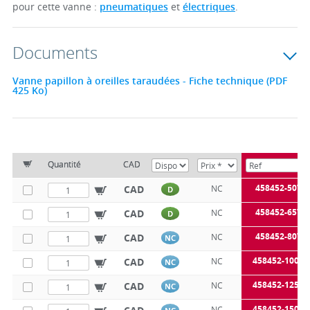
pour cette vanne :
pneumatiques
et
électriques
.
Documents
Vanne papillon à oreilles taraudées - Fiche technique (PDF
425 Ko)
Quantité
CAD
458452-50V
CAD
NC
D
458452-65V
CAD
NC
D
458452-80V
CAD
NC
NC
458452-100V
CAD
NC
NC
458452-125V
CAD
NC
NC
458452-150V
NC