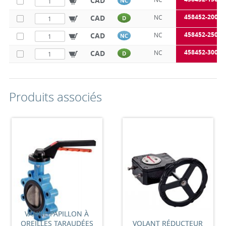
CAD
NC
458452-200V
CAD
NC
D
458452-250V
CAD
NC
NC
458452-300V
CAD
NC
D
Produits associés
VANNE PAPILLON À
OREILLES TARAUDÉES
VOLANT RÉDUCTEUR