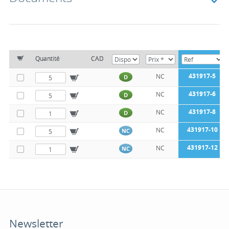
Quantité
CAD
431917-5
NC
D
431917-6
NC
D
431917-8
NC
D
431917-10
NC
NC
431917-12
NC
NC
Newsletter