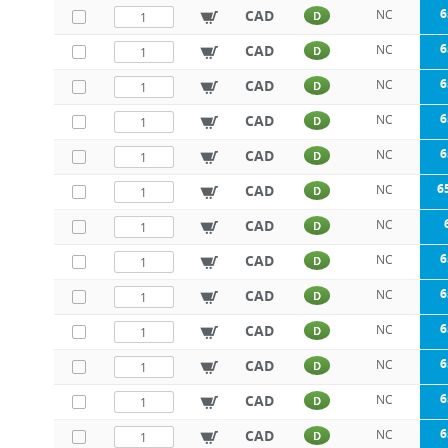
6
CAD
NC
D
6
CAD
NC
D
6
CAD
NC
D
6
CAD
NC
D
6
CAD
NC
D
6
CAD
NC
D
CAD
NC
D
6
CAD
NC
D
6
CAD
NC
D
6
CAD
NC
D
6
CAD
NC
D
6
CAD
NC
D
6
CAD
NC
D