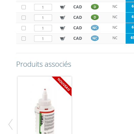
6
CAD
NC
D
6
CAD
NC
D
6
CAD
NC
NC
6
CAD
NC
NC
Produits associés
NOUVEAU