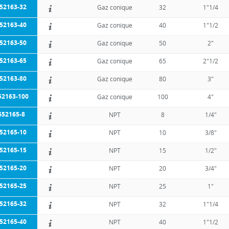
52163-32
Gaz conique
32
1"1/4
52163-40
Gaz conique
40
1"1/2
52163-50
Gaz conique
50
2"
52163-65
Gaz conique
65
2"1/2
52163-80
Gaz conique
80
3"
52163-100
Gaz conique
100
4"
652165-8
NPT
8
1/4"
52165-10
NPT
10
3/8"
52165-15
NPT
15
1/2"
52165-20
NPT
20
3/4"
52165-25
NPT
25
1"
52165-32
NPT
32
1"1/4
52165-40
NPT
40
1"1/2