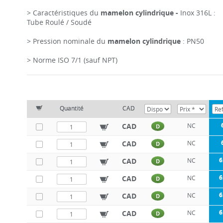
> Caractéristiques du
mamelon cylindrique -
Inox 316L :
Tube Roulé / Soudé
> Pression nominale du
mamelon cylindrique
: PN50
> Norme ISO 7/1 (sauf NPT)
Quantité
CAD
CAD
NC
D
CAD
NC
D
6
CAD
NC
D
6
CAD
NC
D
6
CAD
NC
D
6
CAD
NC
D