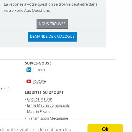
La réponse à votre question se trouve peut-être dans
notre
Foire Aux Questions
NOUS TROUVER
DEMANDE DE CATALOGUE
SUIVEZ-NOUS :
LinkedIn
Youtube
oxydable
LES SITES DU GROUPE
-
Groupe Maurin
-
Emile Maurin composants
-
Maurin Fixation
-
Transmission Mécanique
Ok
de votre visite et de réaliser des