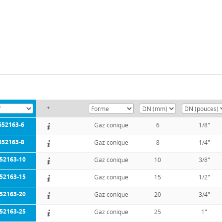
+
652163-6
Gaz conique
6
1/8"
652163-8
Gaz conique
8
1/4"
52163-10
Gaz conique
10
3/8"
52163-15
Gaz conique
15
1/2"
52163-20
Gaz conique
20
3/4"
52163-25
Gaz conique
25
1"