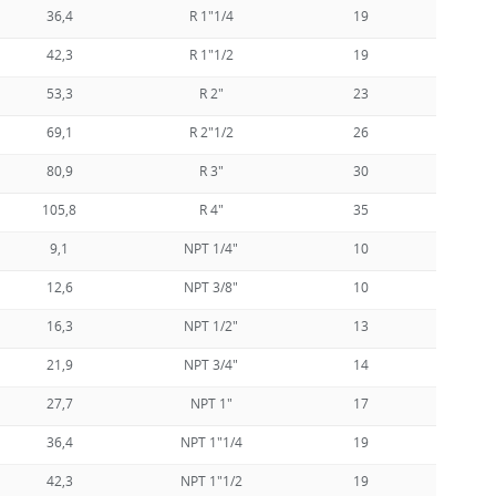
36,4
R 1"1/4
19
0,29
42,3
R 1"1/2
19
0,34
53,3
R 2"
23
0,49
69,1
R 2"1/2
26
0,63
80,9
R 3"
30
0,84
105,8
R 4"
35
1,09
9,1
NPT 1/4"
10
0,06
12,6
NPT 3/8"
10
0,08
16,3
NPT 1/2"
13
0,12
21,9
NPT 3/4"
14
0,14
27,7
NPT 1"
17
0,23
36,4
NPT 1"1/4
19
0,29
42,3
NPT 1"1/2
19
0,34