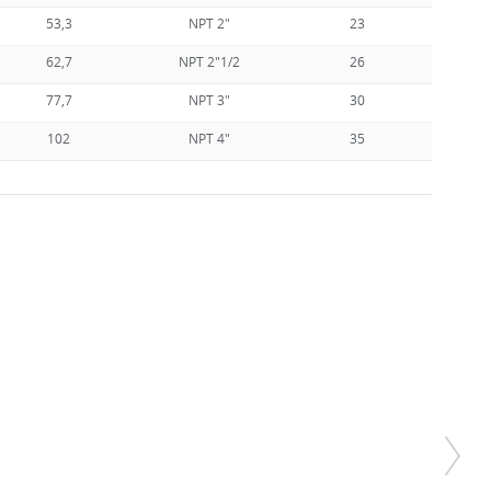
53,3
NPT 2"
23
0,49
62,7
NPT 2"1/2
26
0,63
77,7
NPT 3"
30
0,84
102
NPT 4"
35
1,09