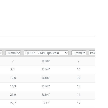
7
R 1/8"
7
0,04
9,1
R 1/4"
10
0,06
12,6
R 3/8"
10
0,08
16,3
R 1/2"
13
0,12
21,9
R 3/4"
14
0,14
27,7
R 1"
17
0,23