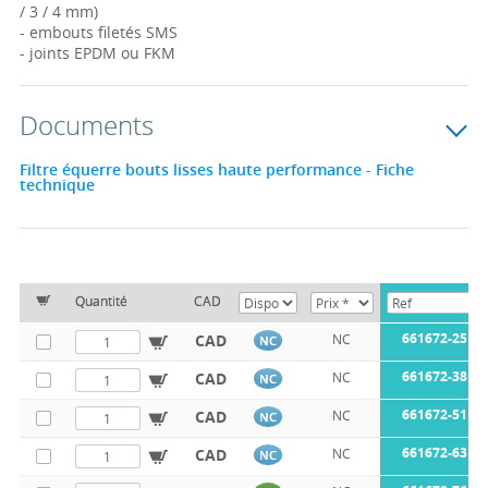
/ 3 / 4 mm)
- embouts filetés SMS
- joints EPDM ou FKM
Documents
Filtre équerre bouts lisses haute performance - Fiche
technique
Quantité
CAD
661672-25
CAD
NC
NC
661672-38
CAD
NC
NC
661672-51
CAD
NC
NC
661672-63
CAD
NC
NC