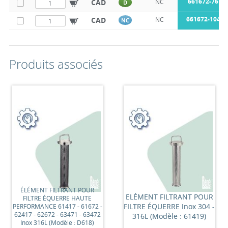
661672-76
CAD
NC
D
661672-104
CAD
NC
NC
Produits associés
ÉLÉMENT FILTRANT POUR
ELÉMENT FILTRANT POUR
FILTRE ÉQUERRE HAUTE
FILTRE ÉQUERRE Inox 304 -
PERFORMANCE 61417 - 61672 -
62417 - 62672 - 63471 - 63472
316L (Modèle : 61419)
Inox 316L (Modèle : D618)