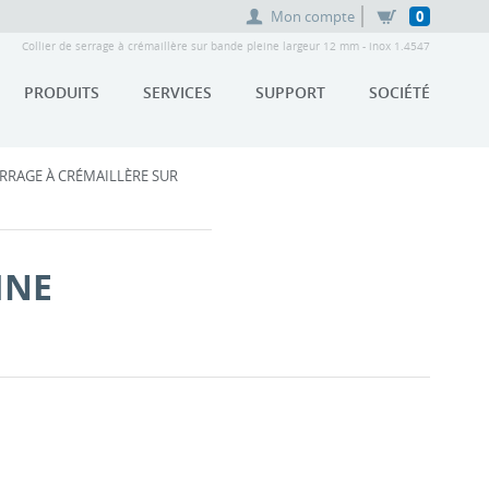
Mon compte
0
Collier de serrage à crémaillère sur bande pleine largeur 12 mm - inox 1.4547
PRODUITS
SERVICES
SUPPORT
SOCIÉTÉ
ERRAGE À CRÉMAILLÈRE SUR
INE