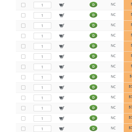
NC
D
NC
D
NC
D
NC
D
NC
D
NC
D
NC
D
5
NC
D
5
NC
D
5
NC
D
5
NC
D
5
NC
D
5
NC
D