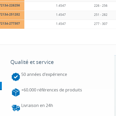
72134-226256
1.4547
226 - 256
72134-251282
1.4547
251 - 282
72134-277307
1.4547
277 - 307
Qualité et service
50 années d'expérience
+60.000 références de produits
Livraison en 24h