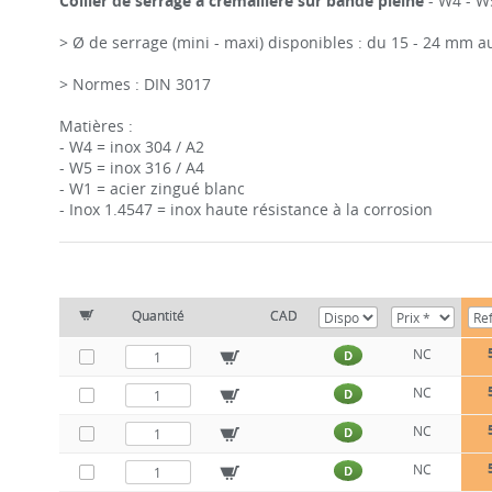
Collier de serrage à crémaillère sur bande pleine
- W4 - W5
> Ø de serrage (mini - maxi) disponibles : du 15 - 24 mm 
> Normes : DIN 3017
Matières :
- W4 = inox 304 / A2
- W5 = inox 316 / A4
- W1 = acier zingué blanc
- Inox 1.4547 = inox haute résistance à la corrosion
Quantité
CAD
NC
D
NC
D
NC
D
NC
D