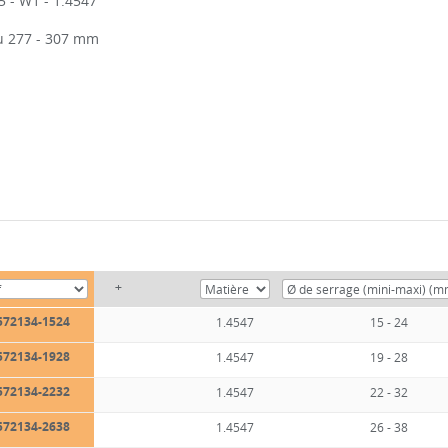
 - W1 - 1.4547
au 277 - 307 mm
+
572134-1524
1.4547
15 - 24
572134-1928
1.4547
19 - 28
572134-2232
1.4547
22 - 32
572134-2638
1.4547
26 - 38