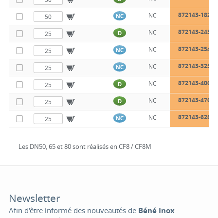
872143-1828
NC
NC
872143-2436
NC
D
872143-2545
NC
NC
872143-3252
NC
NC
872143-4060
NC
D
872143-4767
NC
D
872143-6282
NC
NC
Les DN50, 65 et 80 sont réalisés en CF8 / CF8M
Newsletter
Afin d'être informé des nouveautés de
Béné Inox