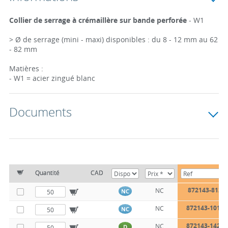
Collier de serrage à crémaillère sur bande perforée
- W1
> Ø de serrage (mini - maxi) disponibles : du 8 - 12 mm au 62
- 82 mm
Matières :
- W1 = acier zingué blanc
Documents
Quantité
CAD
872143-812
NC
NC
872143-1016
NC
NC
872143-1424
NC
D