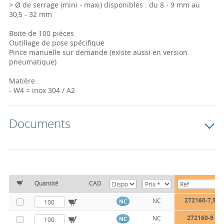
> Ø de serrage (mini - maxi) disponibles : du 8 - 9 mm au
30,5 - 32 mm
Boite de 100 pièces
Outillage de pose spécifique
Pince manuelle sur demande (existe aussi en version
pneumatique)
Matière :
- W4 = inox 304 / A2
Documents
Quantité
CAD
272160-7,5
NC
NC
272160-9
NC
NC