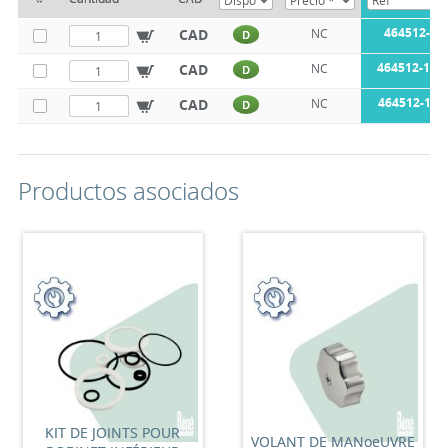
464512-12
CAD
NC
D
464512-122
CAD
NC
D
464512-122
CAD
NC
D
Productos asociados
KIT DE JOINTS POUR
VOLANT DE MANoeUVRE