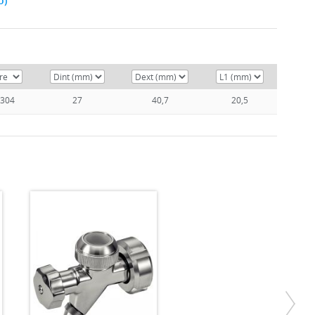
o)
 304
27
40,7
20,5