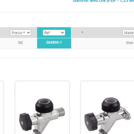
Gamme MACON (PDF - 1,23 M
+
264900-1
NC
Inox