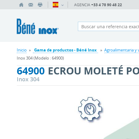
AGENCIA
+33 4 78 90 48 22
Inicio
»
Gama de productos - Béné Inox
»
Agroalimentaria y v
Inox 304 (Modelo : 64900)
64900
ECROU MOLETÉ PO
Inox 304