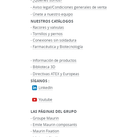
-
¿Quiénes somos?
-
Aviso legal/Condiciones generales de venta
-
Únete a nuestro equipo
NUESTROS CATÁLOGOS
-
Racores y valvulas
-
Tornillos y pernos
-
Conexiones sin soldadura
-
Farmacéutica y Biotecnología
-
Información de productos
-
Biblioteca 3D
-
Directivas ATEX y Europeas
SÍGANOS :
LinkedIn
Youtube
LAS PÁGINAS DEL GRUPO
-
Groupe Maurin
-
Emile Maurin composants
-
Maurin Fixation