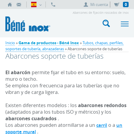
Mi cuenta
0
Abarcones de fijación roscados de inox
Inicio
»
Gama de productos - Béné Inox
»
Tubos, chapas, perfiles,
soportes de tubería, abrazaderas
» Abarcones soporte de tuberías
Abarcones soporte de tuberías
El abarcón
permite fijar el tubo en su entorno: suelo,
muro o techo.
Se emplea con frecuencia para las tuberías que no
vibran y de carga ligera.
Existen diferentes modelos : los
abarcones redondos
(adaptados para los tubos ISO y métricos) y los
abarcones cuadrados
.
Los abarcones pueden atornillarse a un
o a
carril
un
.
soporte mural