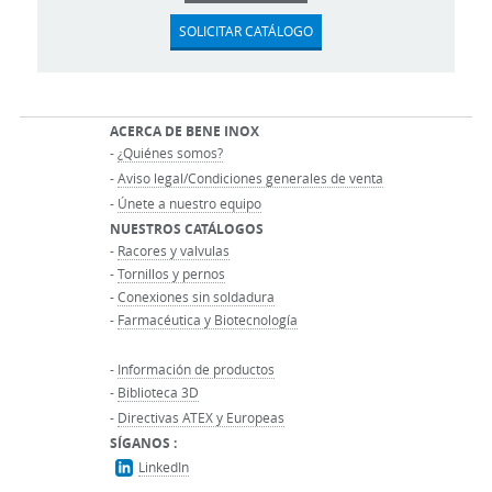
SOLICITAR CATÁLOGO
ACERCA DE BENE INOX
-
¿Quiénes somos?
-
Aviso legal/Condiciones generales de venta
-
Únete a nuestro equipo
NUESTROS CATÁLOGOS
-
Racores y valvulas
-
Tornillos y pernos
-
Conexiones sin soldadura
-
Farmacéutica y Biotecnología
-
Información de productos
-
Biblioteca 3D
-
Directivas ATEX y Europeas
SÍGANOS :
LinkedIn