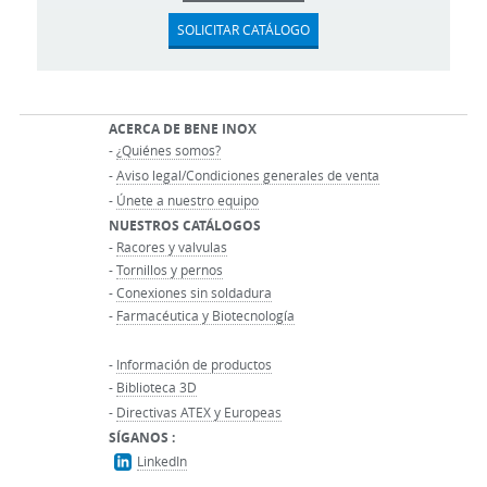
SOLICITAR CATÁLOGO
ACERCA DE BENE INOX
-
¿Quiénes somos?
-
Aviso legal/Condiciones generales de venta
-
Únete a nuestro equipo
NUESTROS CATÁLOGOS
-
Racores y valvulas
-
Tornillos y pernos
-
Conexiones sin soldadura
-
Farmacéutica y Biotecnología
-
Información de productos
-
Biblioteca 3D
-
Directivas ATEX y Europeas
SÍGANOS :
LinkedIn