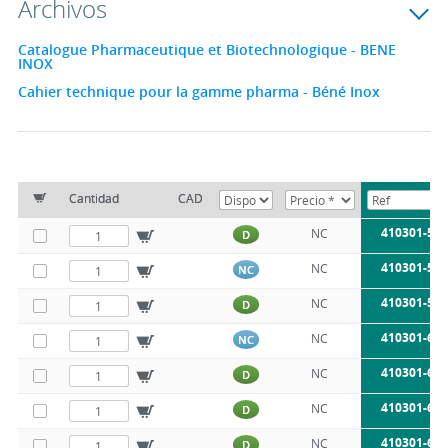
Archivos
Catalogue Pharmaceutique et Biotechnologique - BENE
INOX
Cahier technique pour la gamme pharma - Béné Inox
Cantidad
CAD
410301-5X
NC
D
410301-5X
NC
NC
410301-5X
NC
D
410301-6X
NC
NC
410301-6X
NC
D
410301-6X
NC
D
410301-6X
NC
D