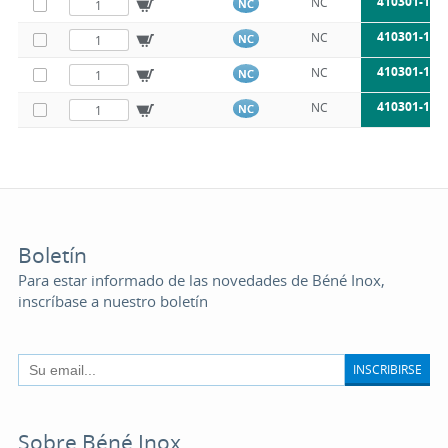
410301-12X
NC
NC
410301-12X
NC
NC
410301-12X
NC
NC
410301-12X
NC
NC
Boletín
Para estar informado de las novedades de Béné Inox,
inscríbase a nuestro boletín
INSCRIBIRSE
Sobre Béné Inox