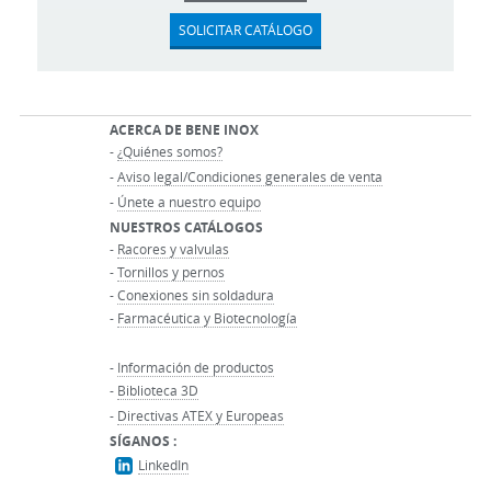
SOLICITAR CATÁLOGO
ACERCA DE BENE INOX
-
¿Quiénes somos?
-
Aviso legal/Condiciones generales de venta
-
Únete a nuestro equipo
NUESTROS CATÁLOGOS
-
Racores y valvulas
-
Tornillos y pernos
-
Conexiones sin soldadura
-
Farmacéutica y Biotecnología
-
Información de productos
-
Biblioteca 3D
-
Directivas ATEX y Europeas
SÍGANOS :
LinkedIn