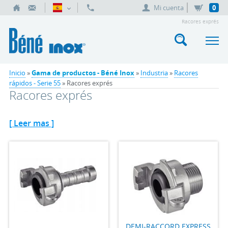
Mi cuenta
0
Racores exprés
Inicio
»
Gama de productos - Béné Inox
»
Industria
»
Racores
rápidos - Serie 55
» Racores exprés
Racores exprés
[ Leer mas ]
DEMI-RACCORD EXPRESS