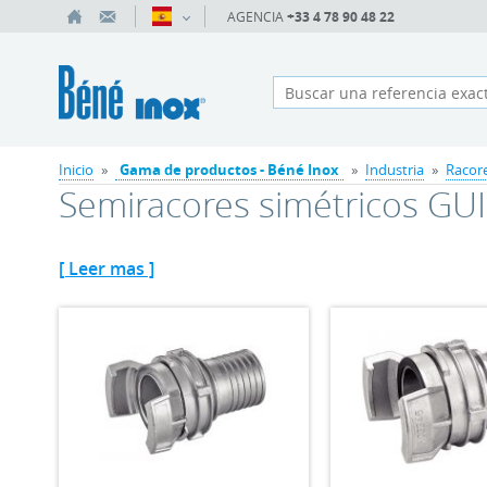
AGENCIA
+33 4 78 90 48 22
Inicio
»
Gama de productos - Béné Inox
»
Industria
»
Racore
Semiracores simétricos GU
[ Leer mas ]