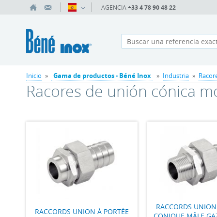
AGENCIA
+33 4 78 90 48 22
Inicio
»
Gama de productos - Béné Inox
»
Industria
»
Racore
Racores de unión cónica m
RACCORDS UNION
RACCORDS UNION À PORTÉE
CONIQUE MÂLE GA