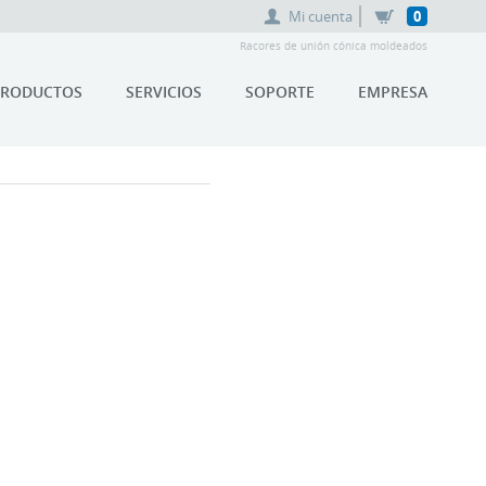
Mi cuenta
0
Racores de unión cónica moldeados
PRODUCTOS
SERVICIOS
SOPORTE
EMPRESA